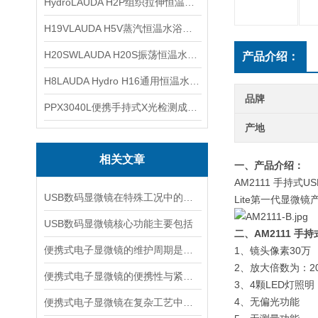
HydroLAUDA H2P组织拉伸恒温水浴25至80℃
H19VLAUDA H5V蒸汽恒温水浴槽25至100℃
H20SWLAUDA H20S振荡恒温水浴槽10至100℃
产品介绍：
H8LAUDA Hydro H16通用恒温水浴槽25至100°C
品牌
PPX3040L便携手持式X光检测成像仪
产地
相关文章
一、产品介绍：
AM2111 手持式
USB数码显微镜在特殊工况中的应用与优势
Lite第一代显
USB数码显微镜核心功能主要包括
二、AM2111 手
便携式电子显微镜的维护周期是多久?
1、镜头像素30万
2、放大倍数为：20X
便携式电子显微镜的便携性与紧凑设计
3、4颗LED灯照明
4、无偏光功能
便携式电子显微镜在复杂工艺中的角色