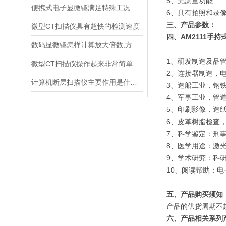
5、无测量功能
便携式电子显微镜满足特殊工况要求
6、具有拍照和录
三、产品参数：
微型CT扫描仪具有超快的检测速度
四、AM2111手
数码显微镜怎样计算放大倍数,方法还不止一种
1、研发制造及品管
微型CT扫描仪操作起来非常简单
2、连接器制造，
计算机断层扫描仪主要作用是什么呢？
3、造船工业，钢
4、军事工业，管
5、印刷影像，造
6、皮革树脂检查
7、科学鉴定：刑
8、医学用途：激
9、学术研究：科
10、阅读帮助：
五、产品购买须知
产品的供货周期不
六、产品相关系列